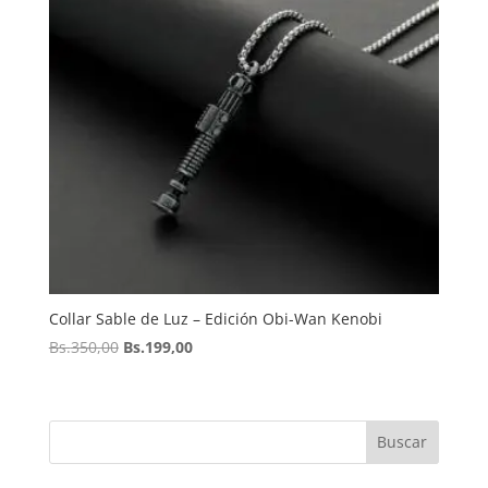
Collar Sable de Luz – Edición Obi-Wan Kenobi
El
El
Bs.
350,00
Bs.
199,00
precio
precio
original
actual
era:
es:
Buscar
Bs.350,00.
Bs.199,00.