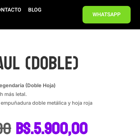
ONTACTO
BLOG
WHATSAPP
AUL (DOBLE)
Legendaria (Doble Hoja)
h más letal.
, empuñadura doble metálica y hoja roja
El
El
00
Bs.
5.900,00
precio
precio