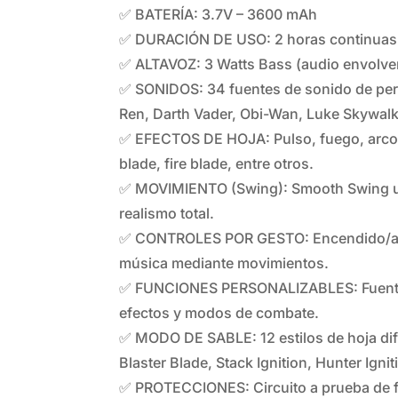
✅ BATERÍA: 3.7V – 3600 mAh
✅ DURACIÓN DE USO: 2 horas continuas
✅ ALTAVOZ: 3 Watts Bass (audio envolven
✅ SONIDOS: 34 fuentes de sonido de per
Ren, Darth Vader, Obi-Wan, Luke Skywalk
✅ EFECTOS DE HOJA: Pulso, fuego, arcoír
blade, fire blade, entre otros.
✅ MOVIMIENTO (Swing): Smooth Swing ul
realismo total.
✅ CONTROLES POR GESTO: Encendido/ap
música mediante movimientos.
✅ FUNCIONES PERSONALIZABLES: Fuente 
efectos y modos de combate.
✅ MODO DE SABLE: 12 estilos de hoja dif
Blaster Blade, Stack Ignition, Hunter Igniti
✅ PROTECCIONES: Circuito a prueba de f