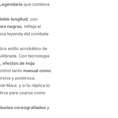
 Legendaria
que combina
oble longitud
, con
ones negras
, refleja el
 una leyenda del combate
tico estilo acrobático de
uilibrada. Con tecnología
 efectos de hoja
control tanto
manual como
ersiva y poderosa.
de Maul; y si tu réplica lo
idirse para usarse como
 duelos coreografiados
y