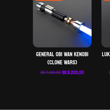
GENERAL OBI WAN KENOBI
LUK
(CLONE WARS)
El
El
Bs.
7.100,00
Bs.
5.200,00
precio
precio
original
actual
era:
es:
Bs.7.100,00.
Bs.5.200,00.