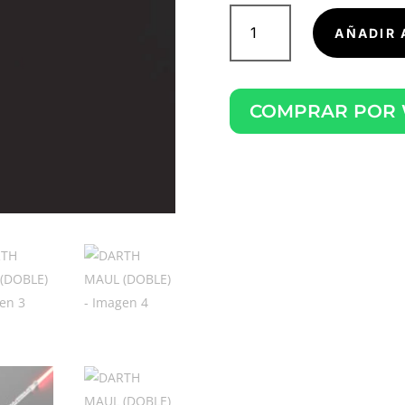
DARTH
MAUL
AÑADIR 
(DOBLE)
cantidad
COMPRAR POR