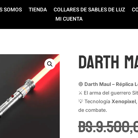
S SOMOS
TIENDA
COLLARES DE SABLES DE LUZ
C
MI CUENTA
DARTH M
🔴
Darth Maul – Réplica 
⚔️ El arma del guerrero Sit
💡 Tecnología
Xenopixel
de combate.
Bs.
9.500,