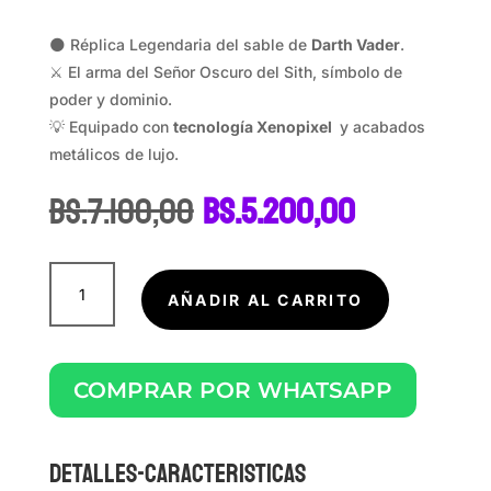
🌑 Réplica Legendaria del sable de
Darth Vader
.
⚔️ El arma del Señor Oscuro del Sith, símbolo de
poder y dominio.
💡 Equipado con
tecnología Xenopixel
y acabados
metálicos de lujo.
El
El
Bs.
7.100,00
Bs.
5.200,00
precio
precio
original
actual
era:
es:
DARTH
Bs.7.100,00.
Bs.5.200,0
VADER
AÑADIR AL CARRITO
cantidad
COMPRAR POR WHATSAPP
DETALLES-CARACTERISTICAS