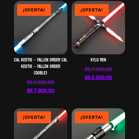
¡OFERTA!
¡OFERTA!
CAL KESTIS – Fallen Order CAL
KYLO REN
KESTIS – Fallen Order
El
Bs.
7.500,00
(DOBLE)
precio
El
Bs.
5.500,00
El
Bs.
9.500,00
original
precio
precio
El
Bs.
7.900,00
era:
actual
original
precio
Bs.7.500,00
es:
era:
actual
Bs.5.500,00
Bs.9.500,00.
es:
¡OFERTA!
¡OFERTA!
Bs.7.900,00.