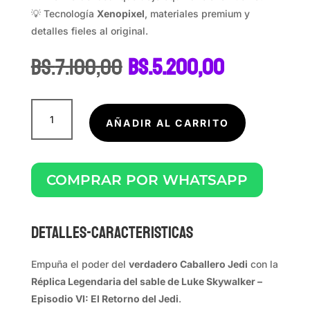
💡 Tecnología
Xenopixel
, materiales premium y
detalles fieles al original.
El
El
Bs.
7.100,00
Bs.
5.200,00
precio
precio
original
actual
era:
es:
LUKE
Bs.7.100,00.
Bs.5.200,0
SKYWALKER
AÑADIR AL CARRITO
(EP.
VI)
cantidad
COMPRAR POR WHATSAPP
DETALLES-CARACTERISTICAS
Empuña el poder del
verdadero Caballero Jedi
con la
Réplica Legendaria del sable de Luke Skywalker –
Episodio VI: El Retorno del Jedi
.